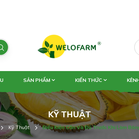
ỆU
SẢN PHẨM
KIẾN THỨC
KÊN
KỸ THUẬT
Kỹ Thuật
Điều Kiện Cần Và Đủ Trước Khi Làm Bôn