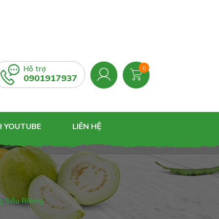
Hỗ trợ
0
0901917937
H YOUTUBE
LIÊN HỆ
g Sầu Riêng