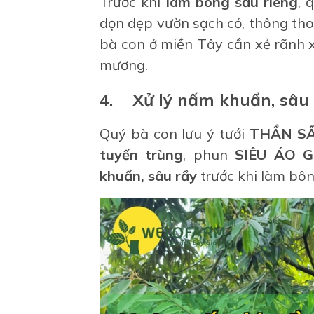
Trước khi
làm bông sầu riêng
, 
dọn dẹp vườn sạch cỏ, thông thoá
bà con ở miền Tây cần xẻ rãnh 
mương.
4. Xử lý nấm khuẩn, sâu 
Quý bà con lưu ý tưới
THẦN S
tuyến trùng
, phun
SIÊU ÁO G
khuẩn, sâu rầy
trước khi làm bôn