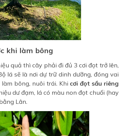
ớc khi làm bông
iệu quả thì cây phải đi đủ 3 cơi đọt trở lên,
 Bộ lá sẽ là nơi dự trữ dinh dưỡng, đóng vai
 làm bông, nuôi trái. Khi
cơi đọt sầu riêng
iệu dư đạm, lá có màu non đọt chuối (hay
 bằng Lân.