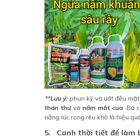
**Lưu ý:
phun kỹ và ướt đều mặt 
thán thư
và
nấm mắt cua
. Bà 
nắng lúc rong rêu khô là hiệu qu
5. Canh thời tiết để làm 