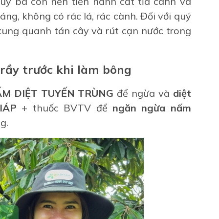
quý bà con nên tiến hành cắt tỉa cành và
ng, không có rác lá, rác cành. Đối với quý
xung quanh tán cây và rút cạn nước trong
rầy trước khi làm bông
ẤM
DIỆT TUYẾN TRÙNG
để ngừa và
diệt
IÁP
+ thuốc BVTV để
ngăn ngừa nấm
g.