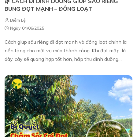
🌿 CÁCH ĐI DINH DƯỠNG GIÚP SẦU RIÊNG
BUNG ĐỌT MẠNH – ĐỒNG LOẠT
Diễm Lệ
Ngày 04/06/2025
Cách giúp sầu riêng đi đọt mạnh và đồng loạt chính là
nền tảng cho một vụ mùa thành công. Khi đọt mập, lá
dày, cây sẽ quang hợp tốt hơn, hấp thu dinh dưỡng
mạnh hơn và tạo tiền đề để ra bông, nuôi ...