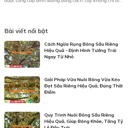
được cung cấp dinh dưỡng đúng cách, cây không chỉ đi
cơi đọt thẳng, mà còn kích hoạt cả nh...
Bài viết nổi bật
Cách Ngừa Rụng Bông Sầu Riêng
Hiệu Quả - Định Hình Tướng Trái
Ngay Từ Nhỏ
Giải Pháp Vừa Nuôi Bông Vừa Kéo
Đọt Sầu Riêng Hiệu Quả, Đúng Thời
Điểm
Quy Trình Nuôi Bông Sầu Riêng
Hiệu Quả, Giúp Bông Khỏe, Tăng Tỷ
Lệ Đậu Trái