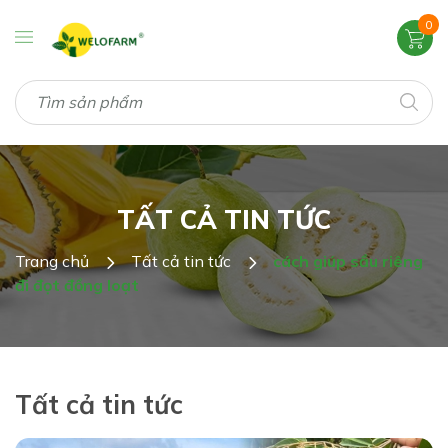
0
TẤT CẢ TIN TỨC
Trang chủ
Tất cả tin tức
cách giúp sầu riêng
đi đọt đồng loạt
Tất cả tin tức