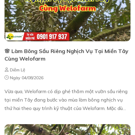
🌸 Làm Bông Sầu Riêng Nghịch Vụ Tại Miền Tây
Cùng Welofarm
Diễm Lệ
Ngày 04/08/2026
Vừa qua, Welofarm có dịp ghé thăm một vườn sầu riêng
tại miền Tây đang bước vào mùa làm bông nghịch vụ
thứ hai theo quy trình kỹ thuật của Welofarm. Mặc dù
thời gian gần đây khu vực liên tục xuất h...