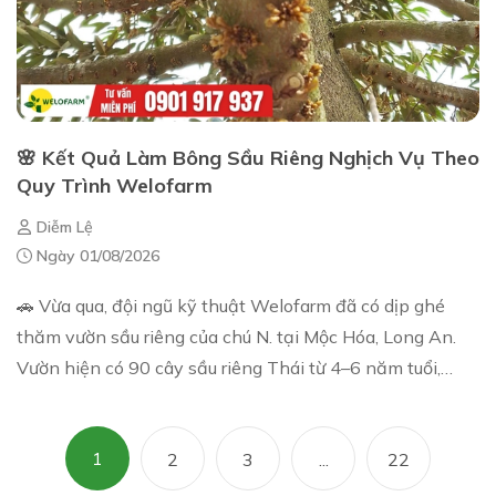
🌸 Kết Quả Làm Bông Sầu Riêng Nghịch Vụ Theo
Quy Trình Welofarm
Diễm Lệ
Ngày 01/08/2026
🚗 Vừa qua, đội ngũ kỹ thuật Welofarm đã có dịp ghé
thăm vườn sầu riêng của chú N. tại Mộc Hóa, Long An.
Vườn hiện có 90 cây sầu riêng Thái từ 4–6 năm tuổi,
đang xử lý làm bông theo đúng quy trình ...
1
2
3
...
22