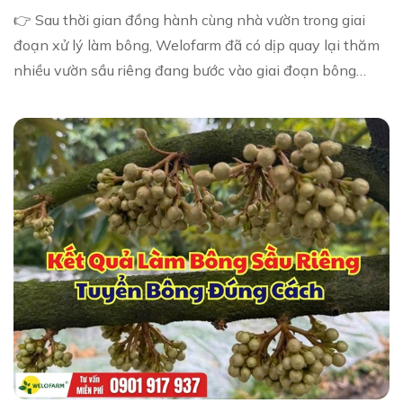
👉 Sau thời gian đồng hành cùng nhà vườn trong giai
đoạn xử lý làm bông, Welofarm đã có dịp quay lại thăm
nhiều vườn sầu riêng đang bước vào giai đoạn bông
phát triển cỡ hạt đậu xanh. Đây là một tr...