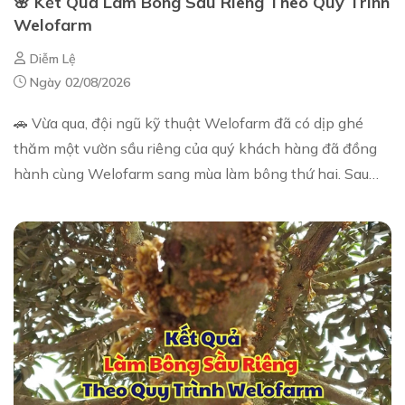
🌸 Kết Quả Làm Bông Sầu Riêng Theo Quy Trình
Welofarm
Diễm Lệ
Ngày 02/08/2026
🚗 Vừa qua, đội ngũ kỹ thuật Welofarm đã có dịp ghé
thăm một vườn sầu riêng của quý khách hàng đã đồng
hành cùng Welofarm sang mùa làm bông thứ hai. Sau
thời gian áp dụng quy trình kỹ thuật, vườn đ...