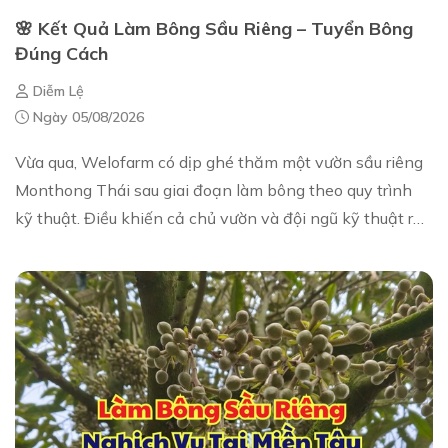
🌸 Kết Quả Làm Bông Sầu Riêng – Tuyển Bông
Đúng Cách
Diễm Lệ
Ngày 05/08/2026
Vừa qua, Welofarm có dịp ghé thăm một vườn sầu riêng
Monthong Thái sau giai đoạn làm bông theo quy trình
kỹ thuật. Điều khiến cả chủ vườn và đội ngũ kỹ thuật rất
phấn khởi là bông ra dày, phân bố đ...