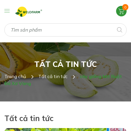
0
TẤT CẢ TIN TỨC
Trang chủ
Tất cả tin tức
cây giống Mít Ruột
Đỏ Xơ Vàng
Tất cả tin tức