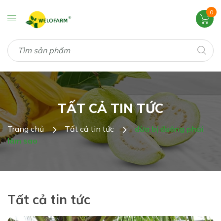
0
TẤT CẢ TIN TỨC
Trang chủ
Tất cả tin tức
dừa bị đuông phải
làm sao
Tất cả tin tức