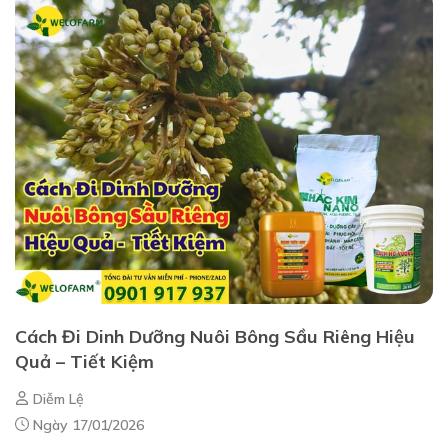
Cách Đi Dinh Dưỡng Nuôi Bông Sầu Riêng Hiệu
Quả – Tiết Kiệm
Diễm Lệ
Ngày 17/01/2026