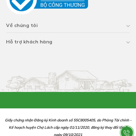
Về chúng tôi
Hỗ trợ khách hàng
Giấy chứng nhận Đăng ký Kinh doanh số 55C8005405, do Phòng Tài chính -
Kế hoạch huyện Chợ Lách cấp ngày 01/11/2020, đăng ký thay đổi lần 2
ngày 09/10/2021