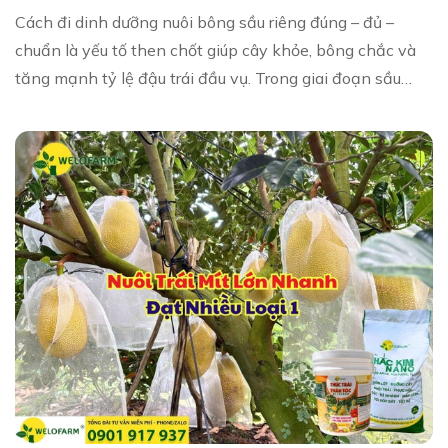
Cách đi dinh dưỡng nuôi bông sầu riêng đúng – đủ –
chuẩn là yếu tố then chốt giúp cây khỏe, bông chắc và
tăng mạnh tỷ lệ đậu trái đầu vụ. Trong giai đoạn sầu
riêng làm bông, Welofarm đang áp dụng q...