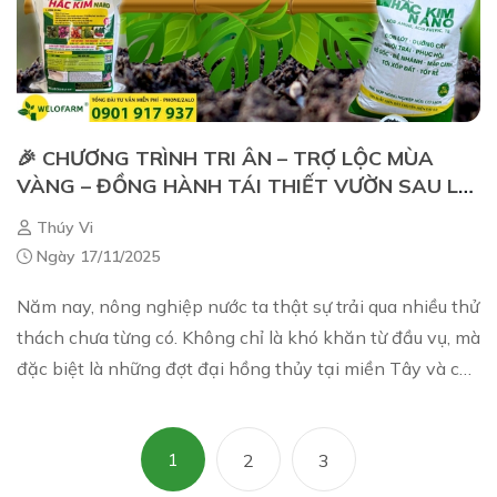
🎉 CHƯƠNG TRÌNH TRI ÂN – TRỢ LỘC MÙA
VÀNG – ĐỒNG HÀNH TÁI THIẾT VƯỜN SAU LŨ
🎁
Thúy Vi
Ngày 17/11/2025
Năm nay, nông nghiệp nước ta thật sự trải qua nhiều thử
thách chưa từng có. Không chỉ là khó khăn từ đầu vụ, mà
đặc biệt là những đợt đại hồng thủy tại miền Tây và các
vùng lân cận khiến nhiều vườn...
1
2
3