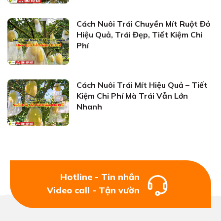
Cách Nuôi Trái Chuyền Mít Ruột Đỏ
Hiệu Quả, Trái Đẹp, Tiết Kiệm Chi
Phí
Cách Nuôi Trái Mít Hiệu Quả – Tiết
Kiệm Chi Phí Mà Trái Vẫn Lớn
Nhanh
Hotline - Tin nhắn
Video call - Tận vườn