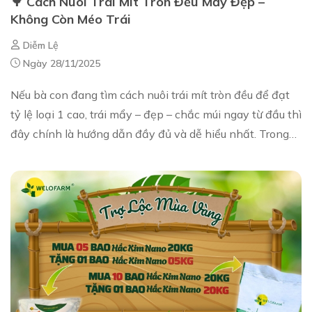
🌳 Cách Nuôi Trái Mít Tròn Đều Mẩy Đẹp –
Không Còn Méo Trái
Diễm Lệ
Ngày 28/11/2025
Nếu bà con đang tìm cách nuôi trái mít tròn đều để đạt
tỷ lệ loại 1 cao, trái mẩy – đẹp – chắc múi ngay từ đầu thì
đây chính là hướng dẫn đầy đủ và dễ hiểu nhất. Trong
quá trình chăm sóc mít, việ...