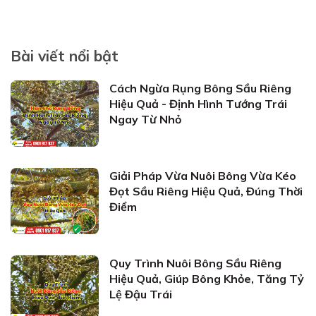
Bài viết nổi bật
Cách Ngừa Rụng Bông Sầu Riêng
Hiệu Quả - Định Hình Tướng Trái
Ngay Từ Nhỏ
Giải Pháp Vừa Nuôi Bông Vừa Kéo
Đọt Sầu Riêng Hiệu Quả, Đúng Thời
Điểm
Quy Trình Nuôi Bông Sầu Riêng
Hiệu Quả, Giúp Bông Khỏe, Tăng Tỷ
Lệ Đậu Trái