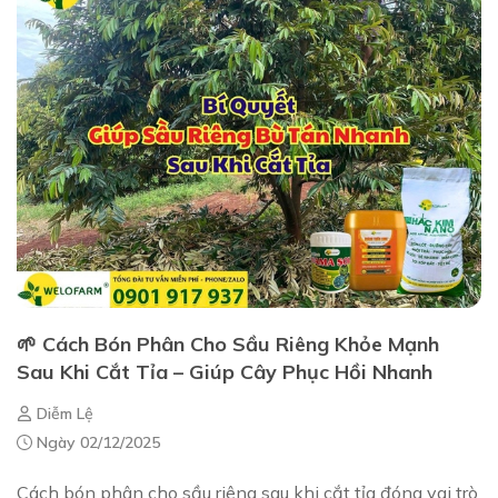
🌱 Cách Bón Phân Cho Sầu Riêng Khỏe Mạnh
Sau Khi Cắt Tỉa – Giúp Cây Phục Hồi Nhanh
Diễm Lệ
Ngày 02/12/2025
Cách bón phân cho sầu riêng sau khi cắt tỉa đóng vai trò