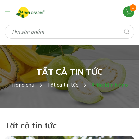
0
TẤT CẢ TIN TỨC
Trang chủ
Tất cả tin tức
#Hắc Kim Nano
Tất cả tin tức