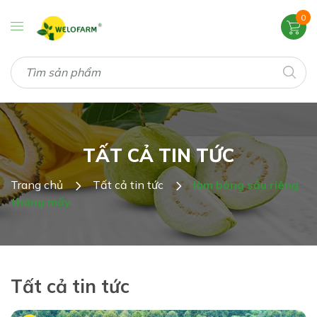
0
TẤT CẢ TIN TỨC
Trang chủ
Tất cả tin tức
làm bông sầu riêng
tháng mấy
Tất cả tin tức