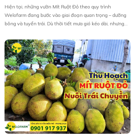
Hiện tại, những vườn Mít Ruột Đỏ theo quy trình
Welofarm đang bước vào giai đoạn quan trọng – dưỡng
bông và tuyển trái. Dù thời tiết mưa gió kéo dài, nhưng
khi trở lại thăm vườn, nhìn những cuốn bô...