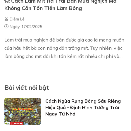
💥 Cách Làm Mít Ra Trái Bán Mùa Nghịch Mà
Không Cần Tốn Tiền Làm Bông
Diễm Lệ
Ngày 17/02/2025
Làm trái mùa nghịch để bán được giá cao là mong muốn
của hầu hết bà con nông dân trồng mít. Tuy nhiên, việc
làm bông cho mít đôi khi tốn kém rất nhiều chi phí và
công sức. Vậy có cách nào để làm mí...
Bài viết nổi bật
Cách Ngừa Rụng Bông Sầu Riêng
Hiệu Quả - Định Hình Tướng Trái
Ngay Từ Nhỏ