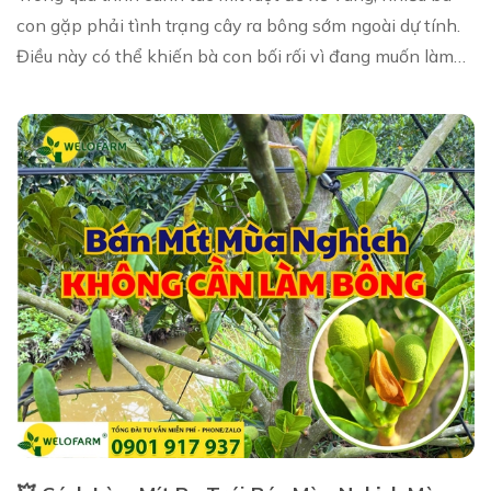
con gặp phải tình trạng cây ra bông sớm ngoài dự tính.
Điều này có thể khiến bà con bối rối vì đang muốn làm
bông mít nghịch vụ. Tuy nhiên, nế...