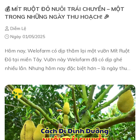
💰 MÍT RUỘT ĐỎ NUÔI TRÁI CHUYỀN – MỘT
TRONG NHỮNG NGÀY THU HOẠCH! 🎉
Diễm Lệ
Ngày 01/05/2025
Hôm nay, Welofarm có dịp thăm lại một vườn Mít Ruột
Đỏ tại miền Tây. Vườn này Welofarm đã có dịp ghé
nhiều lần. Nhưng hôm nay đặc biệt hơn – là ngày thu
trái, và cũng là ngày mình thấy rõ giá trị t...