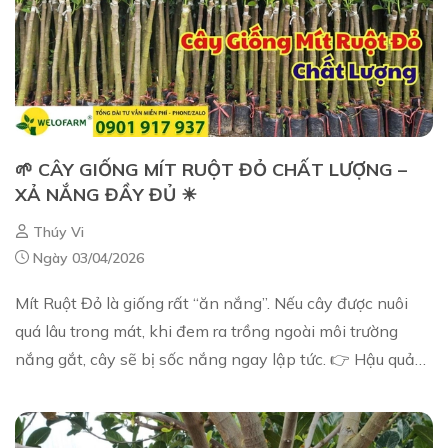
🌱 CÂY GIỐNG MÍT RUỘT ĐỎ CHẤT LƯỢNG –
XẢ NẮNG ĐẦY ĐỦ ☀
Thúy Vi
Ngày 03/04/2026
Mít Ruột Đỏ là giống rất “ăn nắng”. Nếu cây được nuôi
quá lâu trong mát, khi đem ra trồng ngoài môi trường
nắng gắt, cây sẽ bị sốc nắng ngay lập tức. 👉 Hậu quả
thường gặp khi mít ruột đỏ không đư...