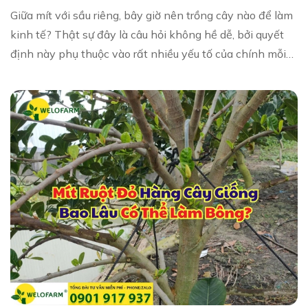
Giữa mít với sầu riêng, bây giờ nên trồng cây nào để làm
kinh tế? Thật sự đây là câu hỏi không hề dễ, bởi quyết
định này phụ thuộc vào rất nhiều yếu tố của chính mỗi
người. Sầu riêng hay mít – Nên...