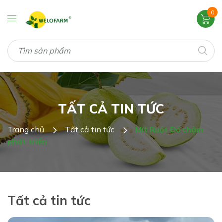
0
TẤT CẢ TIN TỨC
Trang chủ
Tất cả tin tức
Mít Ruột Đỏ chậm
phát triển
Tất cả tin tức