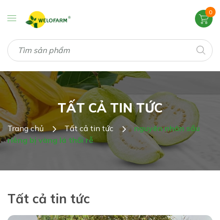
0
TẤT CẢ TIN TỨC
Trang chủ
Tất cả tin tức
nguyên nhân sầu
riêng bị vàng lá thối rễ
Tất cả tin tức