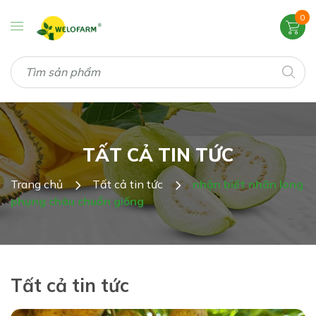
0
TẤT CẢ TIN TỨC
Trang chủ
Tất cả tin tức
nhận biết nhãn long
phụng châu chuẩn giống
Tất cả tin tức