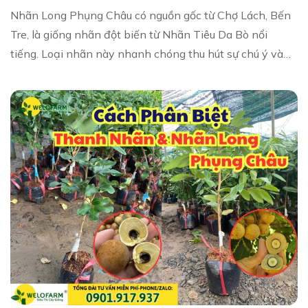
Nhãn Long Phụng Châu có nguồn gốc từ Chợ Lách, Bến
Tre, là giống nhãn đột biến từ Nhãn Tiêu Da Bò nổi
tiếng. Loại nhãn này nhanh chóng thu hút sự chú ý và
chiếm được lòng tin của bà con nhà vườn nh...