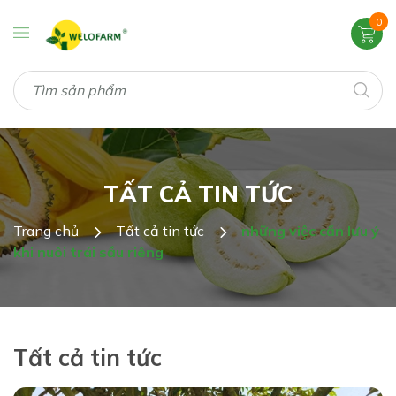
0
TẤT CẢ TIN TỨC
Trang chủ
Tất cả tin tức
những việc cần lưu ý
khi nuôi trái sầu riêng
Tất cả tin tức