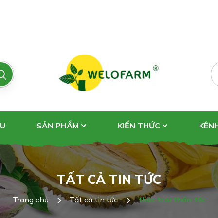
ỆU
SẢN PHẨM
KIẾN THỨC
KÊN
TẤT CẢ TIN TỨC
Trang chủ
Tất cả tin tức
thúc trái thần tốc