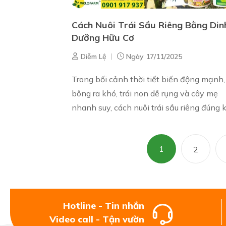
Cách Nuôi Trái Sầu Riêng Bằng Din
Dưỡng Hữu Cơ
|
Diễm Lệ
Ngày 17/11/2025
Trong bối cảnh thời tiết biến động mạnh,
bông ra khó, trái non dễ rụng và cây mẹ
nhanh suy, cách nuôi trái sầu riêng đúng 
thuật – đặc biệt theo hướng hữu cơ khoá
đang được bà con đặc biệt qu...
1
2
Hotline - Tin nhắn
Video call - Tận vườn