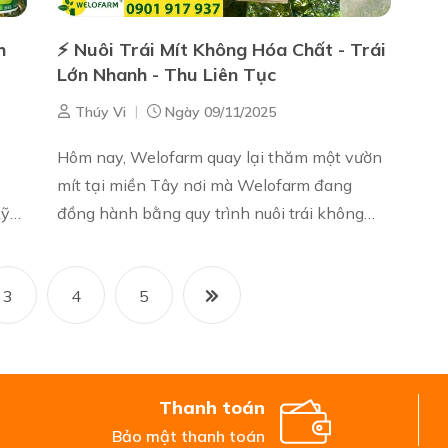
h
⚡ Nuôi Trái Mít Không Hóa Chất - Trái
Lớn Nhanh - Thu Liên Tục
|
Thúy Vi
Ngày 09/11/2025
Hôm nay, Welofarm quay lại thăm một vườn
mít tại miền Tây nơi mà Welofarm đang
kỹ
đồng hành bằng quy trình nuôi trái không
ng –
hóa chất. Hiện tại, cây đang nuôi hai cổ trái –
mỗi cây có đến 6–7 trái, tron...
3
4
5
Thanh toán
Bảo mật thanh toán