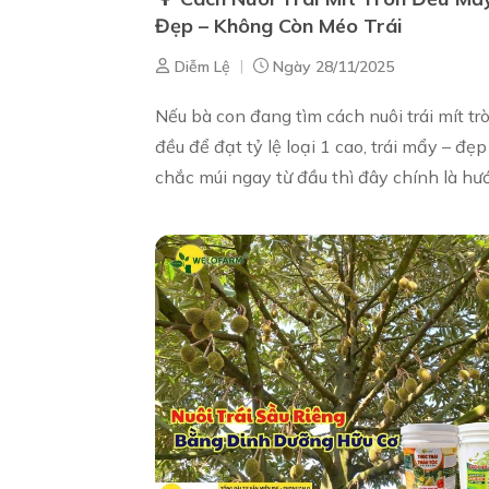
Đẹp – Không Còn Méo Trái
|
Diễm Lệ
Ngày 28/11/2025
Nếu bà con đang tìm cách nuôi trái mít tr
đều để đạt tỷ lệ loại 1 cao, trái mẩy – đẹp
chắc múi ngay từ đầu thì đây chính là hư
dẫn đầy đủ và dễ hiểu nhất. Trong quá trình
chăm sóc mít, việ...