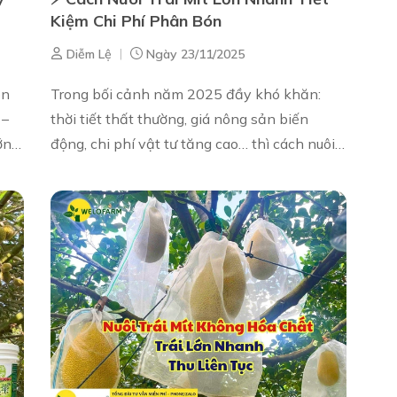
Kiệm Chi Phí Phân Bón
|
Diễm Lệ
Ngày 23/11/2025
òn
Trong bối cảnh năm 2025 đầy khó khăn:
 –
thời tiết thất thường, giá nông sản biến
ớng
động, chi phí vật tư tăng cao… thì cách nuôi
trái mít lớn nhanh nhưng vẫn tiết kiệm chi
phí là điều mà rất nhiều bà co...