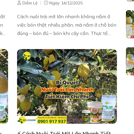
|
Diễm Lệ
Ngày 14/12/2025
rất
Cách nuôi trái mít lớn nhanh không nằm ở
ân
việc bón thật nhiều phân, mà nằm ở chỗ bón
 ký
đúng – bón đủ – bón khi cây cần. Thực tế
ng
cho thấy, rất nhiều vườn mít tốn chi phí phân
bón mỗi tháng nhưng trái v...
y
⚡ Cách Nuôi Trái Mít Lớn Nhanh Tiết