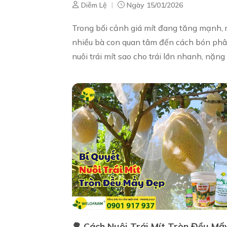
|
Diễm Lệ
Ngày 15/01/2026
Trong bối cảnh giá mít đang tăng mạnh, 
nhiều bà con quan tâm đến cách bón ph
nuôi trái mít sao cho trái lớn nhanh, nặng
và đạt thật nhiều loại 1. Việc nuôi trái đú
kỹ thuật không chỉ giú...
🌳 Cách Nuôi Trái Mít Tròn Đều Mẩ