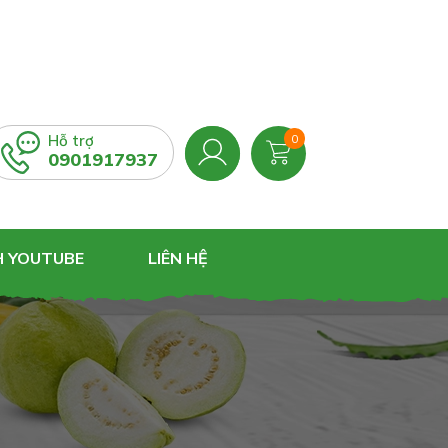
Hỗ trợ
0
0901917937
H YOUTUBE
LIÊN HỆ