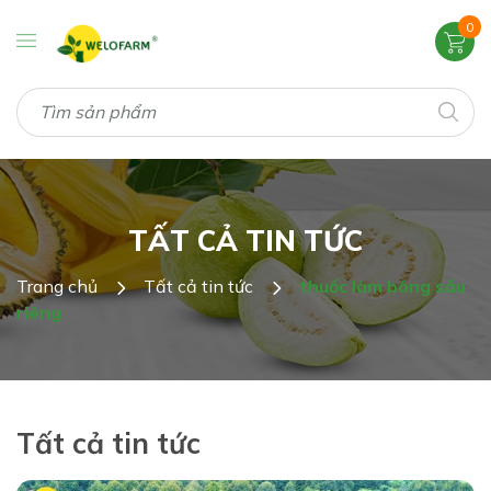
0
TẤT CẢ TIN TỨC
Trang chủ
Tất cả tin tức
thuốc làm bông sầu
riêng
Tất cả tin tức