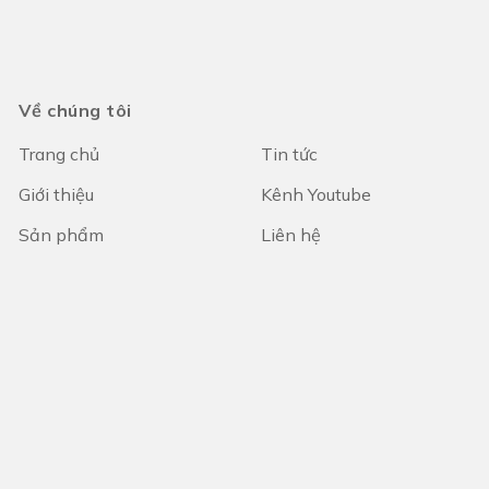
Về chúng tôi
Trang chủ
Tin tức
Giới thiệu
Kênh Youtube
Sản phẩm
Liên hệ