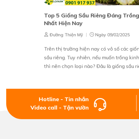
Top 5 Giống Sầu Riêng Đáng Trồng
Nhất Hiện Nay
|
Đường Thiện Mỹ
Ngày 09/02/2025
Trên thị trường hiện nay có vô số các giố
sầu riêng. Tuy nhiên, nếu muốn trồng kinh
thì nên chọn loại nào? Đâu là giống sầu r
đáng trồng nhất 2025? Cùng Welofarm 
qua Top 5 giống sầu r...
Hotline - Tin nhắn
Video call - Tận vườn