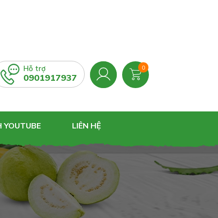
Hỗ trợ
0
0901917937
H YOUTUBE
LIÊN HỆ