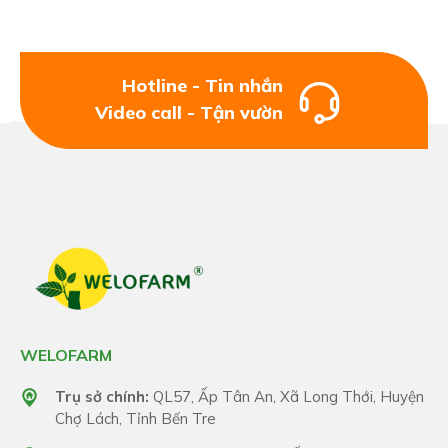
IV. HƯỚNG DẪN BẢO QUẢN
- Lắc đều trước khi sử dụng.
Hotline - Tin nhắn
Video call - Tận vườn
- Bảo quản nơi khô thoáng.
- Tránh xa tầm tay trẻ em.
WELOFARM
Trụ sở chính:
QL57, Ấp Tân An, Xã Long Thới, Huyện
Chợ Lách, Tỉnh Bến Tre