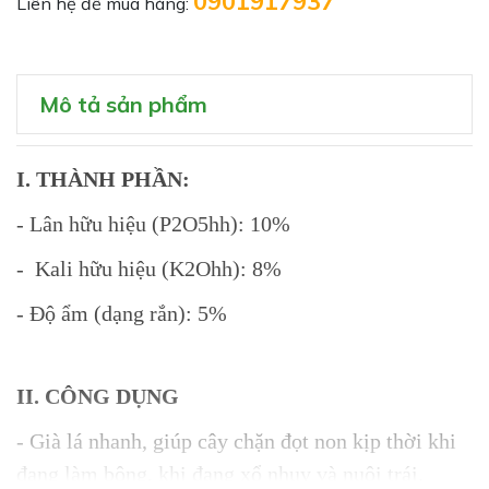
0901917937
Liên hệ để mua hàng:
Mô tả sản phẩm
I. THÀNH PHẦN:
- Lân hữu hiệu (P2O5hh): 10%
- Kali hữu hiệu (K2Ohh): 8%
- Độ ẩm (dạng rắn): 5%
II. CÔNG DỤNG
- Già lá nhanh, giúp cây chặn đọt non kịp thời khi
đang làm bông, khi đang xổ nhụy và nuôi trái.