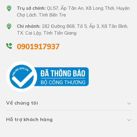
khoai, mì,...
Trụ sở chính:
QL57, Ấp Tân An, Xã Long Thới, Huyện
Chợ Lách, Tỉnh Bến Tre
+ Sử dụng 20kg/hecta.
Chi nhánh:
182 Đường 868, Tổ 5, Ấp 3, Xã Tân Bình,
TX. Cai Lậy, Tỉnh Tiền Giang
+ Bón 3 lần/vụ giai đoạn sau thu hoạch, lúc mới
trồng, tăng sinh khối
0901917937
Về chúng tôi
Hỗ trợ khách hàng