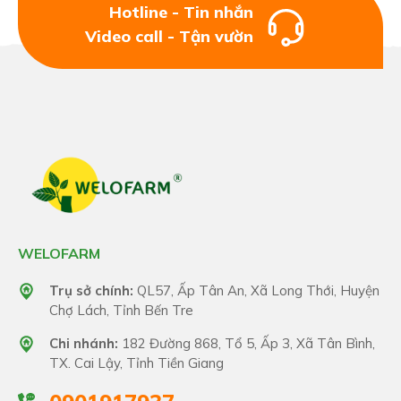
Hotline - Tin nhắn
Có thể kết hợp với thuốc BVTV, Procombi...
Video call - Tận vườn
HƯỚNG DẪN BẢO QUẢN
Lắc đều trước khi sử dụng. Bảo quản nơi khô
thoáng Tránh xa tầm tay trẻ em.
WELOFARM
Trụ sở chính:
QL57, Ấp Tân An, Xã Long Thới, Huyện
Chợ Lách, Tỉnh Bến Tre
Chi nhánh:
182 Đường 868, Tổ 5, Ấp 3, Xã Tân Bình,
TX. Cai Lậy, Tỉnh Tiền Giang