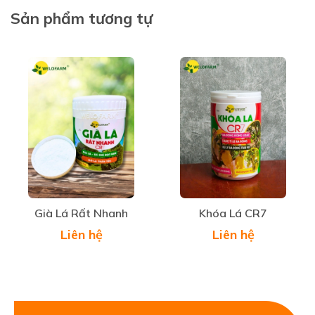
và mập, nâng cao khả năng đậu phấn, chống rụng
Sản phẩm tương tự
với điều kiện thời tiết bất lợi.
- Bổ sung các chất điều tiết sinh trưởng thực vật,
nâng cao sức sống của tế bào.
- Giúp cho quá trình nuôi lá, bông và trái về sau.
- Tăng sức đề kháng, chịu đựng được thời tiết khắc
nghiệt với môi trường xung quanh.
- Năng suất và chất lượng nông sản cao, phù hợp
nông nghiệp hữu cơ.
Già Lá Rất Nhanh
Khóa Lá CR7
Liên hệ
Liên hệ
LIỀU DÙNG
Sử dụng trên lá hoặc tưới gốc, 1 chai 500ml cho
400 -500 lít nước, phun quanh tán lá, bông, trái.
Định kỳ từ 7-10 ngày/lần để đạt hiệu quả.