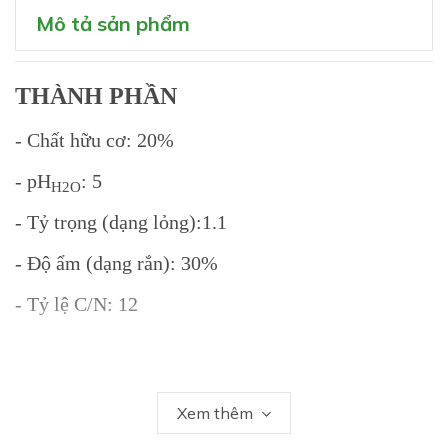
Mô tả sản phẩm
THÀNH PHẦN
- Chất hữu cơ: 20%
- pH
: 5
H2O
- Tỷ trọng (dạng lỏng):1.1
- Độ ẩm (dạng rắn): 30%
- Tỷ lệ C/N: 12
CÔNG DỤNG
Xem thêm
- Đánh thức mầm bông ngủ và kéo bông ra mạnh