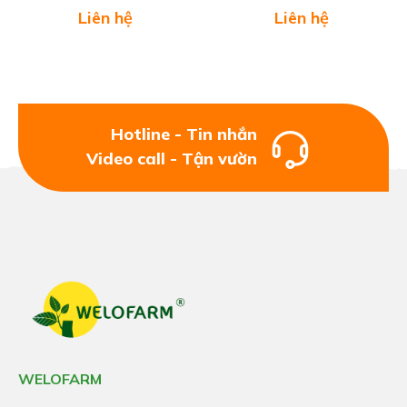
sẽ hiện rõ hơn khi trái chín.
Liên hệ
Liên hệ
Hotline - Tin nhắn
Video call - Tận vườn
WELOFARM