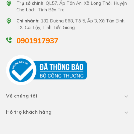
Trụ sở chính:
QL57, Ấp Tân An, Xã Long Thới, Huyện
Chợ Lách, Tỉnh Bến Tre
Chi nhánh:
182 Đường 868, Tổ 5, Ấp 3, Xã Tân Bình,
TX. Cai Lậy, Tỉnh Tiền Giang
0901917937
Thịt trái
Mận Hồng
có màu trắng xanh, ít hạt. Đặc
biệt, rất chắc ruột, khi ăn thử 1 miếng
Mận Hồng
bạn sẽ cảm thấy được độ giòn, chắc ruột và vị ngọt
đậm đà từ
Mận Hồng
. Chắc chắn bạn sẽ muốn
thưởng thức thêm vài miếng nữa đấy.!
Về chúng tôi
II. Kỹ Thuật Trồng Mận Hồng
Hỗ trợ khách hàng
1. Cách Trồng Mận Hồng
Khoảng cách trồng
Mận Hồng
hợp lí nhất là