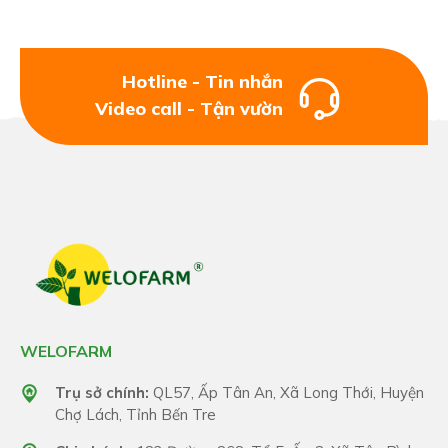
2-3 lần cách nhau 7 - 10 ngày lúc cây đang vàng lá;
giai đoạn cây con, cây đang phát triển, cây trước
khi ra bông, nhú mắt cua, sau khi thụ phấn hoặc
Hotline - Tin nhắn
đang mang trái: chai 1L sử dụng cho 800 - 1.000L
Video call - Tận vườn
nước
WELOFARM
Trụ sở chính:
QL57, Ấp Tân An, Xã Long Thới, Huyện
Chợ Lách, Tỉnh Bến Tre