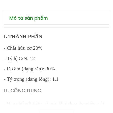
Mô tả sản phẩm
I. THÀNH PHẦN
- Chất hữu cơ 20%
- Tỷ lệ C/N: 12
- Độ ẩm (dạng rắn): 30%
- Tỷ trọng (dạng lỏng): 1.1
II. CÔNG DỤNG
- Hạn chế nứt thân, xì mủ, khử chua, hạ phèn, cải