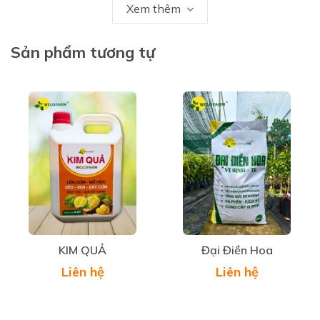
tạo đất.
Xem thêm
- Hút nước và khoáng chất tốt, hạn chế hiện tượng
Sản phẩm tương tự
bó rễ, nghẹt rễ.
- Giải độc hữu cơ, phèn, hạn mặn, ngộ độc hóa chất
nông dược, bị nấm bệnh tấn công.
- Kích thích cây đẻ nhánh, nhiều nhánh, tăng chồi
hữu hiệu, mập chồi, bật đọt, cứng cây với bề mặt lá
lớn.
KIM QUẢ
Đại Điền Hoa
- Kích thích cây phát triển mạnh bộ rễ, dày lá, bóng
Liên hệ
Liên hệ
lá, đâm chồi, sung cây, tạo tán khỏe, năng suất cao,
nuôi trái.