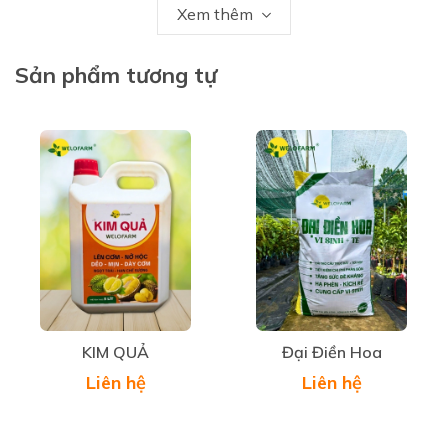
Xem thêm
II. CÔNG DỤNG
Sản phẩm tương tự
- Tăng cường quang hợp giúp trái lớn nhanh, nặng
ký.
- Cung cấp dinh dưỡng, góp phần tăng độ ngọt,
màu sắc và hương vị trái.
- Tăng cường sức đề kháng, cây tập trung nuôi trái,
chống sượng trái.
III. CÁCH SỬ DỤNG
KIM QUẢ
Đại Điền Hoa
- Liều dùng: 25ml cho bình 25 lít nước. Sử dụng
Liên hệ
Liên hệ
trên lá hoặc tưới gốc, 1 chai 500ml cho 400 - 500
lít nước
. Định kỳ từ 07 - 10 ngày/lần để đạt hiệu