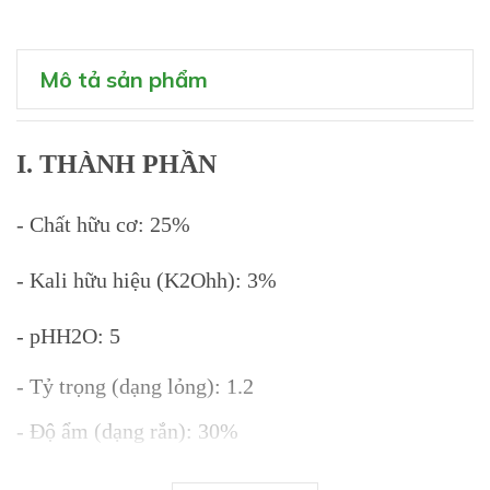
Mô tả sản phẩm
I. THÀNH PHẦN
- Chất hữu cơ: 25%
- Kali hữu hiệu (K2Ohh): 3%
- pHH2O: 5
- Tỷ trọng (dạng lỏng): 1.2
- Độ ẩm (dạng rắn): 30%
- Tỷ lệ C/N: 12