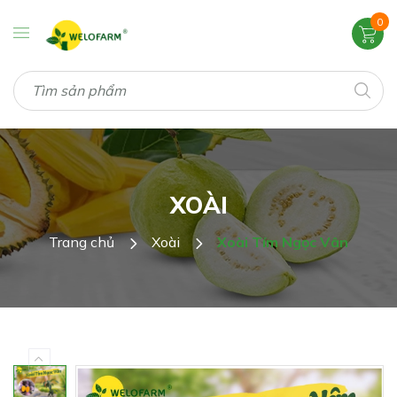
0
XOÀI
Trang chủ
Xoài
Xoài Tím Ngọc Vân