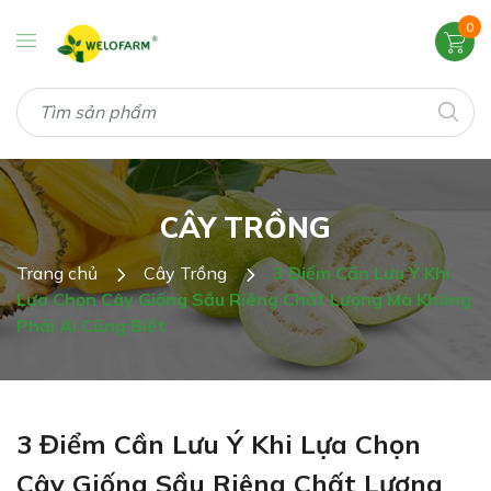
0
CÂY TRỒNG
Trang chủ
Cây Trồng
3 Điểm Cần Lưu Ý Khi
Lựa Chọn Cây Giống Sầu Riêng Chất Lượng Mà Không
Phải Ai Cũng Biết
3 Điểm Cần Lưu Ý Khi Lựa Chọn
Cây Giống Sầu Riêng Chất Lượng