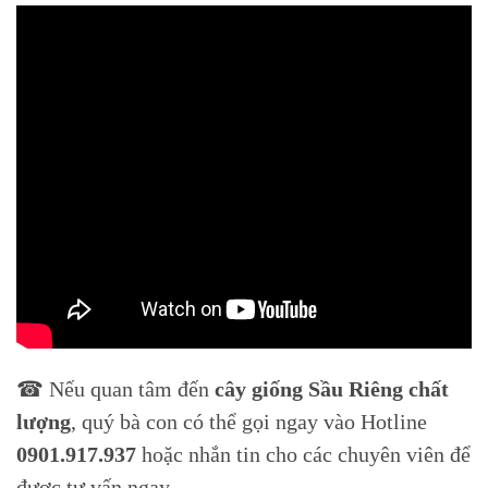
☎ Nếu quan tâm đến
cây giống Sầu Riêng chất
lượng
, quý bà con có thể gọi ngay vào Hotline
0901.917.937
hoặc nhắn tin cho các chuyên viên để
được tư vấn ngay