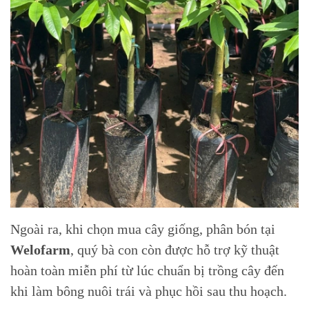
Ngoài ra, khi chọn mua cây giống, phân bón tại
Welofarm
, quý bà con còn được hỗ trợ kỹ thuật
hoàn toàn miễn phí từ lúc chuẩn bị trồng cây đến
khi làm bông nuôi trái và phục hồi sau thu hoạch.