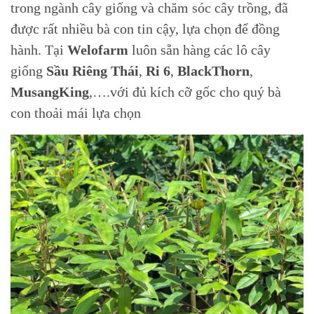
trong ngành cây giống và chăm sóc cây trồng, đã
được rất nhiều bà con tin cậy, lựa chọn để đồng
hành. Tại
Welofarm
luôn sẵn hàng các lô cây
giống
Sầu Riêng Thái
,
Ri 6
,
BlackThorn
,
MusangKing
,….với đủ kích cỡ gốc cho quý bà
con thoải mái lựa chọn