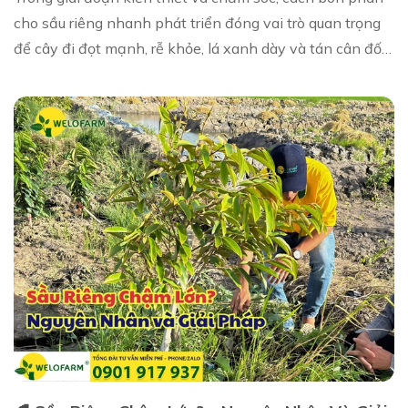
cho sầu riêng nhanh phát triển đóng vai trò quan trọng
để cây đi đọt mạnh, rễ khỏe, lá xanh dày và tán cân đối.
Welofarm xin chia sẻ bí quyết b...