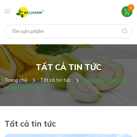
0
TẤT CẢ TIN TỨC
Trang chủ
Tất cả tin tức
cách giúp sầu riêng
nhanh phát triển
Tất cả tin tức