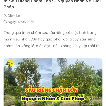
🍂 Sầu Riêng Chậm Lớn? – Nguyên Nhân Và Giải
Pháp
Diễm Lệ
Ngày 17/05/2025
Trong quá trình chăm sóc sầu riêng, có một tình trạng
mà nhiều nhà vườn hay gặp phải, đó là cây sầu riêng
chậm lớn, vàng lá, điếc đọt– nếu không xử lý kịp thời thì
rất dễ dẫn đến rụng lá hàng loạt,...