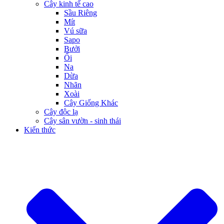
Cây kinh tế cao
Sầu Riêng
Mít
Vú sữa
Sapo
Bưởi
Ổi
Na
Dừa
Nhãn
Xoài
Cây Giống Khác
Cây độc lạ
Cây sân vườn - sinh thái
Kiến thức