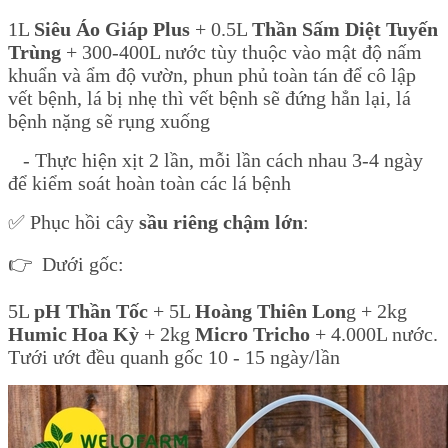
1L
Siêu Áo Giáp Plus
+ 0.5L
Thần Sấm Diệt Tuyến
Trùng
+ 300-400L nước tùy thuộc vào mật độ nấm
khuẩn và ẩm độ vườn, phun phủ toàn tán để cô lập
vết bệnh, lá bị nhẹ thì vết bệnh sẽ đứng hẳn lại, lá
bệnh nặng sẽ rụng xuống
- Thực hiện xịt 2 lần, mỗi lần cách nhau 3-4 ngày
để kiểm soát hoàn toàn các lá bệnh
✅ Phục hồi cây
sầu riêng chậm lớn
:
👉 Dưới gốc:
5L
pH Thần Tốc
+ 5L
Hoàng Thiên Lon
g + 2kg
Humic Hoa Kỳ
+ 2kg
Micro Tricho
+ 4.000L nước.
Tưới ướt đều quanh gốc 10 - 15 ngày/lần