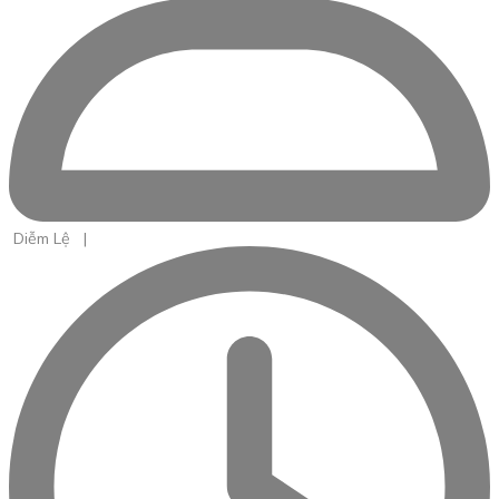
Diễm Lệ
|