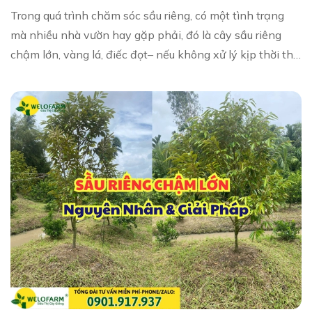
Trong quá trình chăm sóc sầu riêng, có một tình trạng
mà nhiều nhà vườn hay gặp phải, đó là cây sầu riêng
chậm lớn, vàng lá, điếc đọt– nếu không xử lý kịp thời thì
rất dễ dẫn đến rụng lá hàng loạt,...