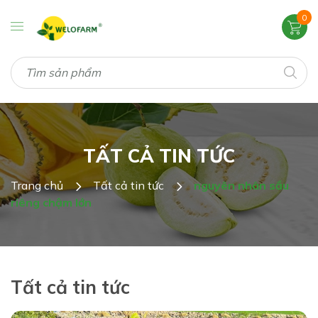
0
TẤT CẢ TIN TỨC
Trang chủ
Tất cả tin tức
nguyên nhân sầu
riêng chậm lớn
Tất cả tin tức