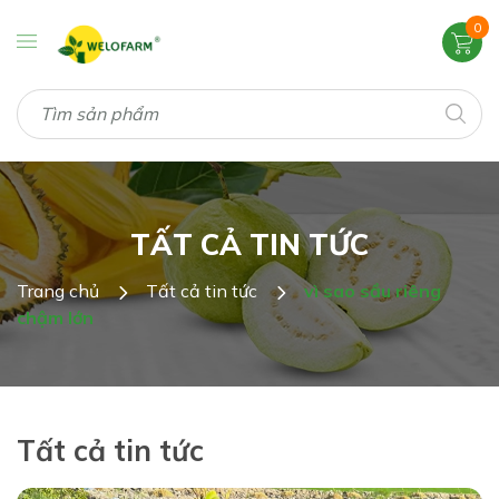
0
TẤT CẢ TIN TỨC
Trang chủ
Tất cả tin tức
vì sao sầu riêng
chậm lớn
Tất cả tin tức