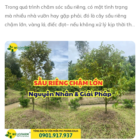
Trong quá trình chăm sóc sầu riêng, có một tình trạng
mà nhiều nhà vườn hay gặp phải, đó là cây sầu riêng
chậm lớn, vàng lá, điếc đọt– nếu không xử lý kịp thời thì
rất dễ dẫn đến rụng lá hàng loạt,...