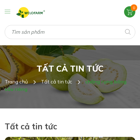
0
TẤT CẢ TIN TỨC
Trang chủ
Tất cả tin tức
chống rụng bông
sầu riêng
Tất cả tin tức