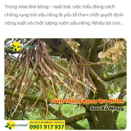
Trong mùa làm bông – nuôi trái, việc hiểu đúng cách
chống rụng trái sầu riêng là yếu tố then chốt quyết định
năng suất và chất lượng vườn sầu riêng. Nhiều bà con
gặp tình trạng rụng bông – rụng trá...