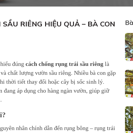
Bà
SẦU RIÊNG HIỆU QUẢ – BÀ CON
c hiểu đúng
cách chống rụng trái sầu riêng
là
t và chất lượng vườn sầu riêng. Nhiều bà con gặp
i thời tiết thay đổi hoặc cây bị sốc sinh lý.
m đang áp dụng cho hàng ngàn vườn, giúp giữ
.
i?
guyên nhân chính dẫn đến rụng bông – rụng trái