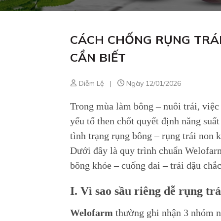
CÁCH CHỐNG RỤNG TRÁI 
CẦN BIẾT
Diễm Lệ
|
Ngày 12/01/2026
Trong mùa làm bông – nuôi trái, việ
yếu tố then chốt quyết định năng suấ
tình trạng rụng bông – rụng trái non kh
Dưới đây là quy trình chuẩn Welofar
bông khỏe – cuống dai – trái đậu chắc
I. Vì sao sầu riêng dễ rụng trá
Welofarm
thường ghi nhận 3 nhóm n