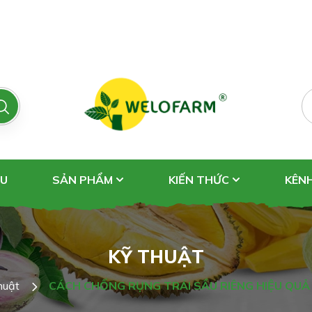
ỆU
SẢN PHẨM
KIẾN THỨC
KÊN
KỸ THUẬT
huật
CÁCH CHỐNG RỤNG TRÁI SẦU RIÊNG HIỆU QUẢ 