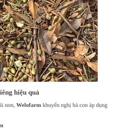
riêng hiệu quả
ái non,
Welofarm
khuyến nghị bà con áp dụng
rm