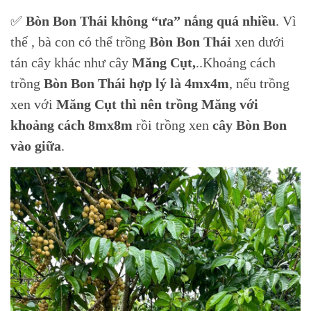
✅
Bòn Bon Thái không “ưa” nắng quá nhiều
. Vì
thế , bà con có thể trồng
Bòn Bon Thái
xen dưới
tán cây khác như cây
Măng Cụt,
..Khoảng cách
trồng
Bòn Bon Thái hợp lý là 4mx4m
, nếu trồng
xen với
Măng Cụt thì nên trồng Măng với
khoảng cách 8mx8m
rồi trồng xen
cây Bòn Bon
vào giữa
.