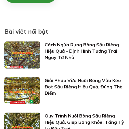
Bài viết nổi bật
Cách Ngừa Rụng Bông Sầu Riêng
Hiệu Quả - Định Hình Tướng Trái
Ngay Từ Nhỏ
Giải Pháp Vừa Nuôi Bông Vừa Kéo
Đọt Sầu Riêng Hiệu Quả, Đúng Thời
Điểm
Quy Trình Nuôi Bông Sầu Riêng
Hiệu Quả, Giúp Bông Khỏe, Tăng Tỷ
Lệ Đậu Trái