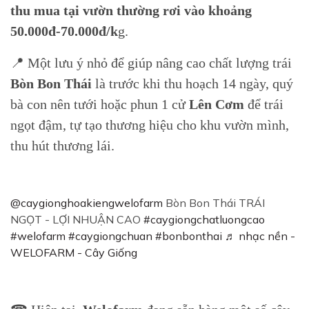
thu mua tại vườn thường rơi vào khoảng
50.000đ-70.000đ/k
g.
📍 Một lưu ý nhỏ để giúp nâng cao chất lượng trái
Bòn Bon Thái
là trước khi thu hoạch 14 ngày, quý
bà con nên tưới hoặc phun 1 cử
Lên Cơm
để trái
ngọt đậm, tự tạo thương hiệu cho khu vườn mình,
thu hút thương lái.
@caygionghoakiengwelofarm
Bòn Bon Thái TRÁI
NGỌT - LỢI NHUẬN CAO
#caygiongchatluongcao
#welofarm
#caygiongchuan
#bonbonthai
♬ nhạc nền -
WELOFARM - Cây Giống