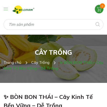
0
CÂY TRỒNG
Trang chủ
Cây Trồng
✨ BÒN BON THÁI – Cây
Kinh Tế Bền Vững – Dễ Trồng
✨ BÒN BON THÁI – Cây Kinh Tế
Bền Vững – Dễ Trồng