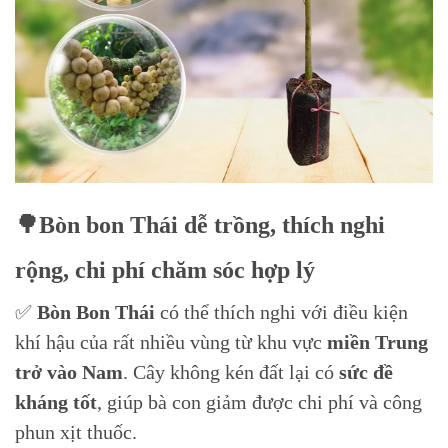
🌳Bòn bon Thái dễ trồng, thích nghi
rộng, chi phí chăm sóc hợp lý
✅
Bòn Bon Thái
có thể thích nghi với điều kiện
khí hậu của rất nhiều vùng từ khu vực
miền Trung
trở vào Nam
. Cây không kén đất lại có
sức đề
kháng tốt
, giúp bà con giảm được chi phí và công
phun xịt thuốc.