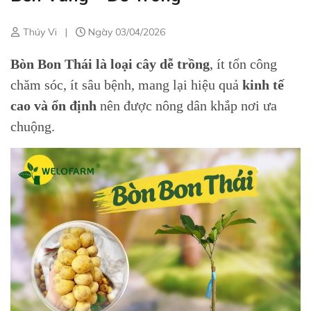
Thúy Vi
|
Ngày 03/04/2026
Bòn Bon Thái là loại cây dễ trồng
, ít tốn công
chăm sóc, ít sâu bệnh, mang lại hiệu quả
kinh tế
cao và ổn định
nên được nông dân khắp nơi ưa
chuộng.