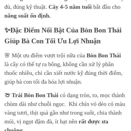
đủ, đúng kỹ thuật.
Cây 4-5 năm tuổi
bắt đầu cho
năng suất ổn định.
✨Đặc Điểm Nổi Bật Của Bòn Bon Thái
Giúp Bà Con Tối Ưu Lợi Nhuận
🌸 Một ưu điểm vượt trội nữa của
Bòn Bon Thái
là cây có thể tự ra bông, không cần xử lý phân
thuốc nhiều, chỉ cần xiết nước kỹ đúng thời điểm,
giúp bà con tối đa hóa lợi nhuận.
🍈 Trái Bòn Bon Thái
có dạng tròn, to, mọc thành
chùm dài như chuỗi ngọc. Khi chín vỏ dẻo có màu
vàng tươi, thịt quả gần như trong suốt, chia thành
múi, vị ngọt đậm đà, ít hạt nên
rất được ưa
chuộng.