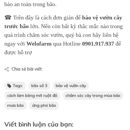
bảo an toàn trong bão.
☎ Trên đây là cách đơn giản để
bảo vệ vườn cây
trước bão
lớn. Nến còn bất kỳ thắc mắc nào trong
quá trình chăm sóc vườn, quý bà con hãy liên hệ
ngay với
Welofarm
qua Hotline
0901.917.937
để
được hỗ trợ
Chia sẻ bài viết:
Tags:
bão số 3
bảo vệ vườn cây
cách làm bông mít ruột đỏ
chăm sóc cây trong mùa bão
mưa bão
ứng phó bão
Viết bình luận của bạn: