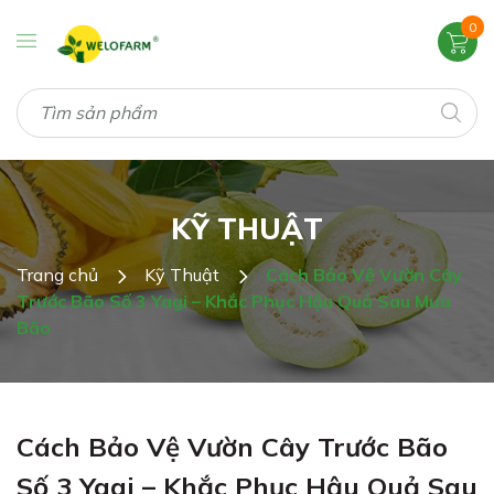
0
KỸ THUẬT
Trang chủ
Kỹ Thuật
Cách Bảo Vệ Vườn Cây
Trước Bão Số 3 Yagi – Khắc Phục Hậu Quả Sau Mưa
Bão
Cách Bảo Vệ Vườn Cây Trước Bão
Số 3 Yagi – Khắc Phục Hậu Quả Sau