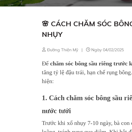
🌸 CÁCH CHĂM SÓC BÔNG
NHỤY
Đường Thiện Mỹ
|
Ngày 04/02/2025
Để
chăm sóc bông sầu riêng trước 
tăng tỷ lệ đậu trái, hạn chế rụng bôn
hiện:
1. Cách chăm sóc bông sầu ri
nước tưới
Trước khi xổ nhụy 7-10 ngày, bà con
loãng, tránh rụng que diêm. Khi bắt 