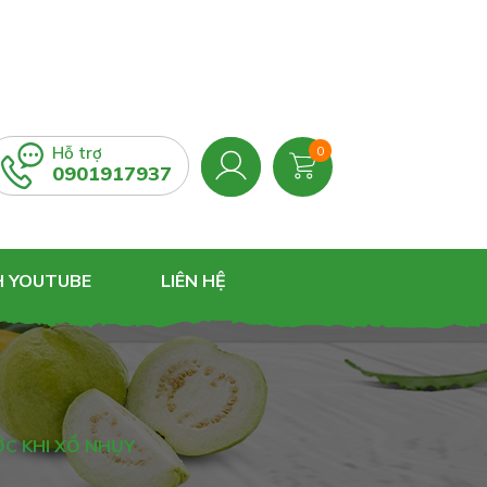
Hỗ trợ
0
0901917937
H YOUTUBE
LIÊN HỆ
C KHI XỔ NHỤY