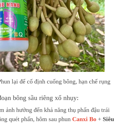
hun lại để cố định cuống bông, hạn chế rụng
đoạn bông sầu riêng xổ nhụy:
àm ảnh hưởng đến khả năng thụ phấn đậu trái
hông quét phấn, hôm sau phun
Canxi Bo
+
Siêu
.