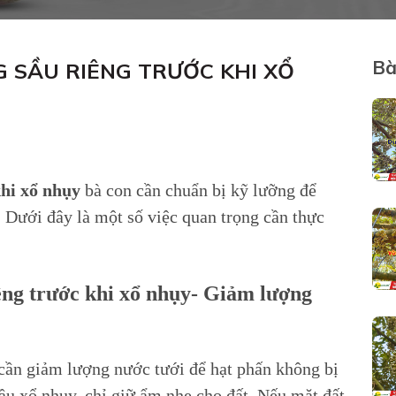
Bà
 SẦU RIÊNG TRƯỚC KHI XỔ
khi xổ nhụy
bà con cần chuẩn bị kỹ lưỡng để
g. Dưới đây là một số việc quan trọng cần thực
êng trước khi xổ nhụy- Giảm lượng
 cần giảm lượng nước tưới để hạt phấn không bị
đầu xổ nhụy, chỉ giữ ẩm nhẹ cho đất. Nếu mặt đất