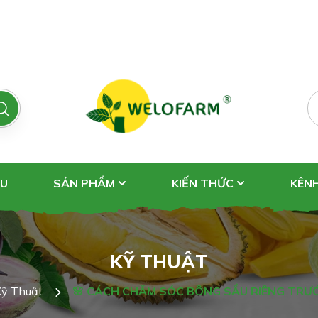
ỆU
SẢN PHẨM
KIẾN THỨC
KÊN
KỸ THUẬT
Kỹ Thuật
🌸 CÁCH CHĂM SÓC BÔNG SẦU RIÊNG TRƯỚ