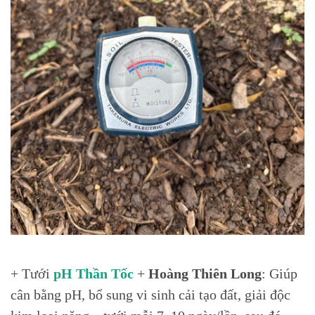
+ Tưới
pH Thần Tốc
+
Hoàng Thiên Long
: Giúp
cân bằng pH, bổ sung vi sinh cải tạo đất, giải độc