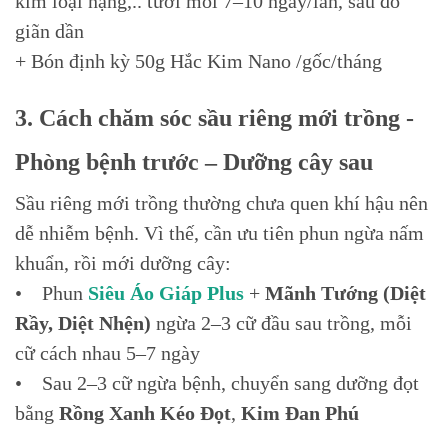
kim loại nặng,.. tưới mỗi 7–10 ngày/lần, sau đó
giãn dần
+ Bón định kỳ 50g Hắc Kim Nano /gốc/tháng
3. Cách chăm sóc sầu riêng mới trồng -
Phòng bệnh trước – Dưỡng cây sau
Sầu riêng mới trồng thường chưa quen khí hậu nên
dễ nhiễm bệnh. Vì thế, cần ưu tiên phun ngừa nấm
khuẩn, rồi mới dưỡng cây:
• Phun
Siêu Áo Giáp Plus
+
Mãnh Tướng (Diệt
Rầy, Diệt Nhện)
ngừa 2–3 cữ đầu sau trồng, mỗi
cữ cách nhau 5–7 ngày
• Sau 2–3 cữ ngừa bệnh, chuyển sang dưỡng đọt
bằng
Rồng Xanh Kéo Đọt
,
Kim Đan Phú