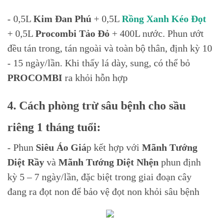
- 0,5L
Kim Đan Phú
+ 0,5L
Rồng Xanh Kéo Đọt
+ 0,5L
Procombi Tảo Đỏ
+ 400L nước. Phun ướt
đều tán trong, tán ngoài và toàn bộ thân, định kỳ 10
- 15 ngày/lần. Khi thấy lá dày, sung, có thể bỏ
PROCOMBI
ra khỏi hỗn hợp
4. Cách phòng trừ sâu bệnh cho sầu
riêng 1 tháng tuổi:
- Phun
Siêu Áo Giá
p kết hợp với
Mãnh Tướng
Diệt Rầy
và
Mãnh Tướng Diệt Nhện
phun định
kỳ 5 – 7 ngày/lần, đặc biệt trong giai đoạn cây
đang ra đọt non để bảo vệ đọt non khỏi sâu bệnh