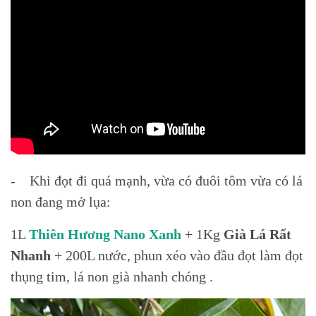
- Khi đọt đi quá mạnh, vừa có đuôi tôm vừa có lá
non đang mở lụa:
1L
Thiên Hương Nano Xanh
+ 1Kg
Già Lá Rất
Nhanh
+ 200L nước, phun xéo vào đầu đọt làm đọt
thụng tim, lá non già nhanh chóng .