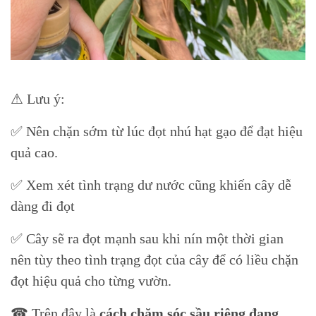
⚠ Lưu ý:
✅ Nên chặn sớm từ lúc đọt nhú hạt gạo để đạt hiệu
quả cao.
✅ Xem xét tình trạng dư nước cũng khiến cây dễ
dàng đi đọt
✅ Cây sẽ ra đọt mạnh sau khi nín một thời gian
nên tùy theo tình trạng đọt của cây để có liều chặn
đọt hiệu quả cho từng vườn.
☎ Trên đây là
cách chăm sóc sầu riêng đang