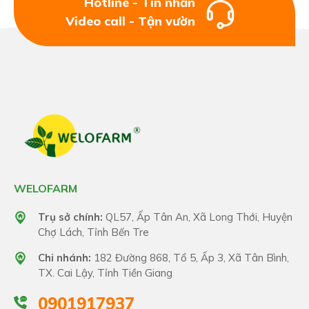
Hotline - Tin nhắn
Video call - Tận vườn
WELOFARM
Trụ sở chính:
QL57, Ấp Tân An, Xã Long Thới, Huyện
Chợ Lách, Tỉnh Bến Tre
Chi nhánh:
182 Đường 868, Tổ 5, Ấp 3, Xã Tân Bình,
TX. Cai Lậy, Tỉnh Tiền Giang
0901917937