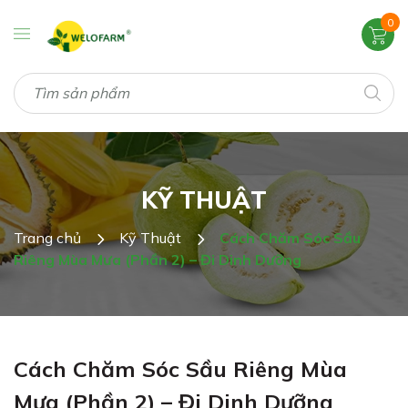
0
KỸ THUẬT
Trang chủ
Kỹ Thuật
Cách Chăm Sóc Sầu
Riêng Mùa Mưa (Phần 2) – Đi Dinh Dưỡng
Cách Chăm Sóc Sầu Riêng Mùa
Mưa (Phần 2) – Đi Dinh Dưỡng