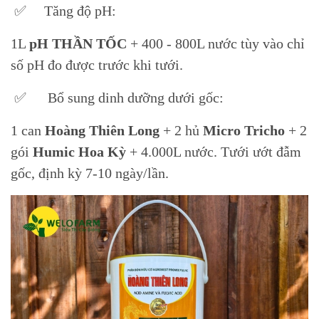
✅ Tăng độ pH:
1L
pH THẦN TỐC
+ 400 - 800L nước tùy vào chỉ
số pH đo được trước khi tưới.
✅ Bổ sung dinh dưỡng dưới gốc:
1 can
Hoàng Thiên Long
+ 2 hủ
Micro Tricho
+ 2
gói
Humic Hoa Kỳ
+ 4.000L nước. Tưới ướt đẫm
gốc, định kỳ 7-10 ngày/lần.