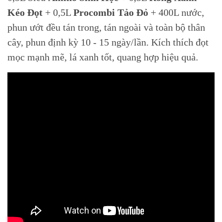
Kéo Đọt
+ 0,5L
Procombi Tảo Đỏ
+ 400L nước,
phun ướt đều tán trong, tán ngoài và toàn bộ thân
cây, phun định kỳ 10 - 15 ngày/lần. Kích thích đọt
mọc mạnh mẽ, lá xanh tốt, quang hợp hiệu quả.