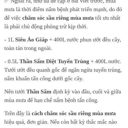
✅ Ngoài ra, như đã đề cập ở bài viết trước, mùa
mưa là thời điểm nấm bệnh phát triển mạnh, do đó
để việc
chăm sóc sầu riêng mùa mưa
tối ưu nhất
là phải chủ động phòng trừ kịp thời.
- 1L
Siêu Áo Giáp
+ 400L nước phun ướt đều cây,
toàn tán trong ngoài.
- 0.5L
Thần Sấm Diệt Tuyến Trùng
+ 400L nước.
Tưới ướt đều quanh gốc để ngăn ngừa tuyến trùng,
nấm khuẩn tấn công dưới gốc cây.
Nên tưới
Thần Sấm
định kỳ vào đầu, cuối và giữa
mùa mưa để hạn chế nấm bệnh tấn công.
Trên đây là
cách chăm sóc sầu riêng mùa mưa
hiệu quả, đơn giản. Nếu còn bất kỳ thắc mắc nào