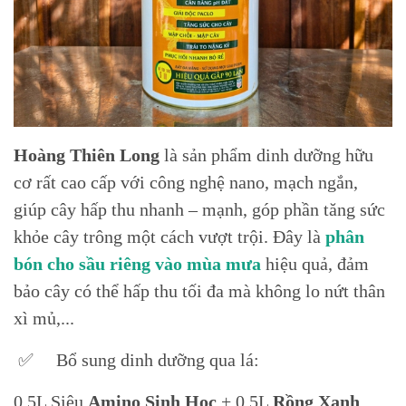
Hoàng Thiên Long
là sản phẩm dinh dưỡng hữu
cơ rất cao cấp với công nghệ nano, mạch ngắn,
giúp cây hấp thu nhanh – mạnh, góp phần tăng sức
khỏe cây trông một cách vượt trội. Đây là
phân
bón cho sầu riêng vào mùa mưa
hiệu quả, đảm
bảo cây có thể hấp thu tối đa mà không lo nứt thân
xì mủ,...
✅ Bổ sung dinh dưỡng qua lá:
0,5L Siêu
Amino Sinh Học
+ 0,5L
Rồng Xanh