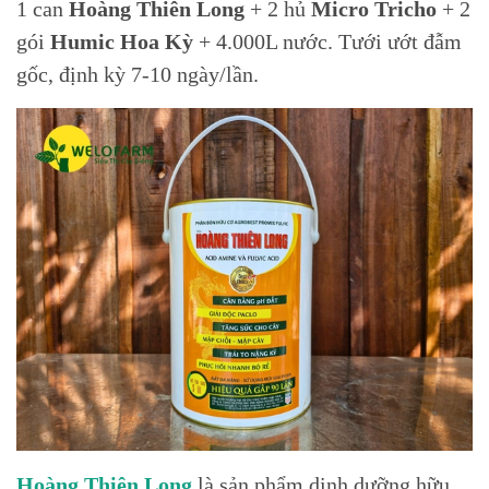
1 can
Hoàng Thiên Long
+ 2 hủ
Micro Tricho
+ 2
gói
Humic Hoa Kỳ
+ 4.000L nước. Tưới ướt đẫm
gốc, định kỳ 7-10 ngày/lần.
Hoàng Thiên Long
là sản phẩm dinh dưỡng hữu