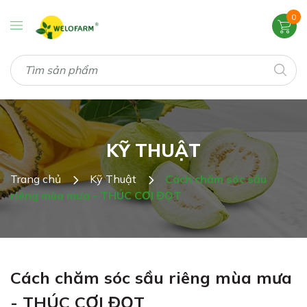
0
KỸ THUẬT
Trang chủ
Kỹ Thuật
Cách chăm sóc sầu
riêng mùa mưa - THÚC CƠI ĐỌT
Cách chăm sóc sầu riêng mùa mưa
- THÚC CƠI ĐỌT