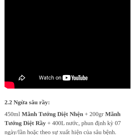
2.2 Ngừa sâu rầy:
450ml
Mãnh Tướng Diệt Nhện
+ 200gr
Mãnh
Tướng Diệt Rầy
+ 400L nước, phun định kỳ 07
ngày/lần hoặc theo sự xuất hiện của sâu bệnh.