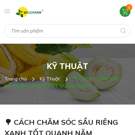
0
KỸ THUẬT
Trang chủ
Kỹ Thuật
🌳 CÁCH CHĂM SÓC
SẦU RIÊNG XANH TỐT QUANH NĂM
🌳 CÁCH CHĂM SÓC SẦU RIÊNG
XANH TỐT QUANH NĂM