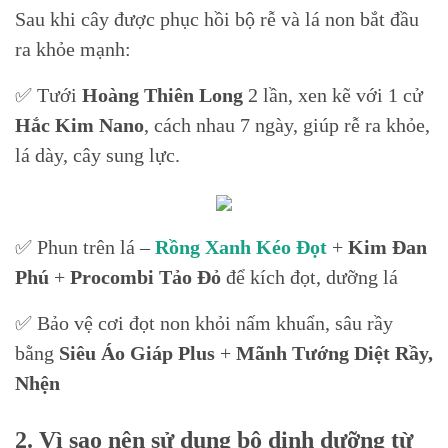
Sau khi cây được phục hồi bộ rễ và lá non bắt đầu
ra khỏe mạnh:
✅ Tưới
Hoàng Thiên Long
2 lần, xen kẽ với 1 cử
Hắc Kim Nano
, cách nhau 7 ngày, giúp rễ ra khỏe,
lá dày, cây sung lực.
✅ Phun trên lá –
Rồng Xanh Kéo Đọt
+
Kim Đan
Phú
+
Procombi Tảo Đỏ
để kích đọt, dưỡng lá
✅ Bảo vệ cơi đọt non khỏi nấm khuẩn, sâu rầy
bằng
Siêu Áo Giáp Plus
+
Mãnh Tướng Diệt Rầy,
Nhện
2. Vì sao nên sử dụng bộ dinh dưỡng từ