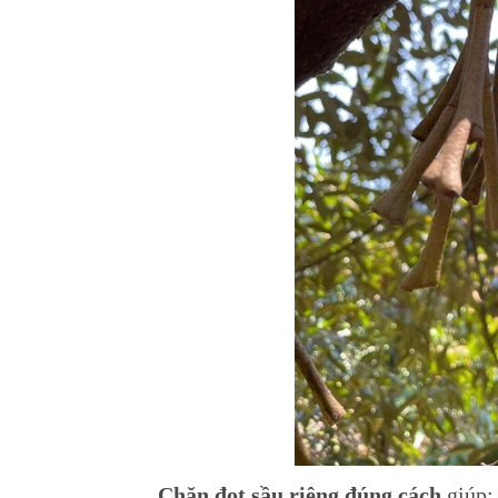
Chặn đọt sầu riêng đúng cách
giúp: