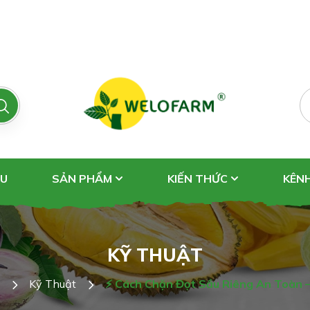
ỆU
SẢN PHẨM
KIẾN THỨC
KÊN
KỸ THUẬT
Kỹ Thuật
⚡ Cách Chặn Đọt Sầu Riêng An Toàn –