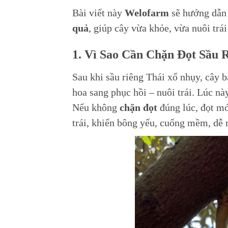
Bài viết này
Welofarm
sẽ hướng dẫn
quả
, giúp cây vừa khỏe, vừa nuôi trái
1. Vì Sao Cần Chặn Đọt Sầu 
Sau khi sầu riêng Thái xổ nhụy, cây 
hoa sang phục hồi – nuôi trái. Lúc nà
Nếu không
chặn đọt
đúng lúc, đọt mớ
trái, khiến bông yếu, cuống mềm, dễ r