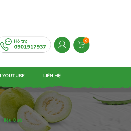
Hỗ trợ
0
0901917937
H YOUTUBE
LIÊN HỆ
 Hiệu Quả