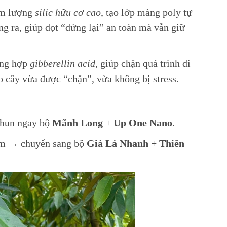
àm lượng
silic hữu cơ cao
, tạo lớp màng poly tự
ng ra, giúp đọt “đứng lại” an toàn mà vẫn giữ
tổng hợp
gibberellin acid
, giúp chặn quá trình đi
o cây vừa được “chặn”, vừa không bị stress.
phun ngay bộ
Mãnh Long
+
Up One Nano
.
tôm → chuyển sang bộ
Già Lá Nhanh
+
Thiên