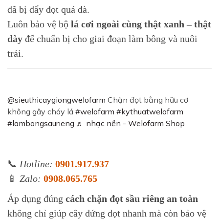
đã bị đẩy đọt quá đà.
Luôn bảo vệ bộ
lá cơi ngoài cùng thật xanh – thật
dày
để chuẩn bị cho giai đoạn làm bông và nuôi
trái.
@sieuthicaygiongwelofarm
Chặn đọt bằng hữu cơ
không gây cháy lá
#welofarm
#kythuatwelofarm
#lambongsaurieng
♬ nhạc nền - Welofarm Shop
📞
Hotline:
0901.917.937
📱
Zalo:
0908.065.765
Áp dụng đúng
cách chặn đọt sầu riêng an toàn
không chỉ giúp cây đứng đọt nhanh mà còn bảo vệ