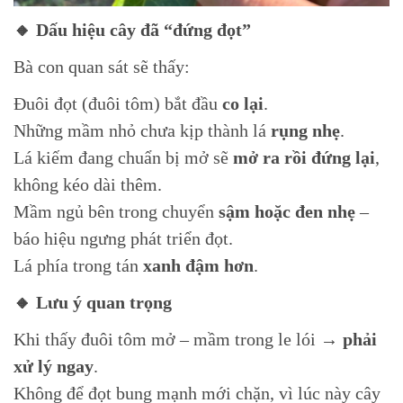
🔸 Dấu hiệu cây đã “đứng đọt”
Bà con quan sát sẽ thấy:
Đuôi đọt (đuôi tôm) bắt đầu
co lại
.
Những mầm nhỏ chưa kịp thành lá
rụng nhẹ
.
Lá kiếm đang chuẩn bị mở sẽ
mở ra rồi đứng lại
,
không kéo dài thêm.
Mầm ngủ bên trong chuyển
sậm hoặc đen nhẹ
–
báo hiệu ngưng phát triển đọt.
Lá phía trong tán
xanh đậm hơn
.
🔸 Lưu ý quan trọng
Khi thấy đuôi tôm mở – mầm trong le lói →
phải
xử lý ngay
.
Không để đọt bung mạnh mới chặn, vì lúc này cây