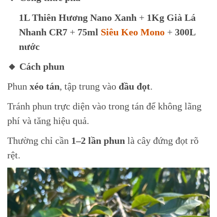
1L Thiên Hương Nano Xanh
+
1Kg Già Lá
Nhanh CR7
+
75ml
Siêu Keo Mono
+
300L
nước
🔸 Cách phun
Phun
xéo tán
, tập trung vào
đầu đọt
.
Tránh phun trực diện vào trong tán để không lãng
phí và tăng hiệu quả.
Thường chỉ cần
1–2 lần phun
là cây đứng đọt rõ
rệt.