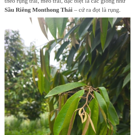
theo rụng trái, méo trái, đặc biệt là các giống như
Sầu Riêng Monthong Thái
– cứ ra đọt là rụng.