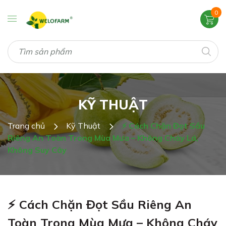
0
KỸ THUẬT
Trang chủ
Kỹ Thuật
⚡ Cách Chặn Đọt Sầu
Riêng An Toàn Trong Mùa Mưa – Không Cháy Lá,
Không Suy Cây
⚡ Cách Chặn Đọt Sầu Riêng An
Toàn Trong Mùa Mưa – Không Cháy