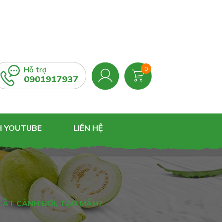
Hỗ trợ
0
0901917937
H YOUTUBE
LIÊN HỆ
 CẮT CÀNH BƠI, TẠO MẦM?