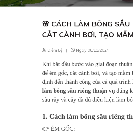
🌸 CÁCH LÀM BÔNG SẦU 
CẮT CÀNH BƠI, TẠO MẦ
Diễm Lệ
|
Ngày 08/11/2024
Khi bắt đầu bước vào giai đoạn thuận
để ém gốc, cắt cành bơi, và tạo mầm 
định đến thành công của cả quá trình
làm bông sầu riêng thuận vụ
đúng kỹ
sâu rầy và cây đã đủ điều kiện làm b
1. Cách làm bông sầu riêng t
👉 ÉM GỐC: