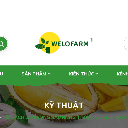
ỆU
SẢN PHẨM
KIẾN THỨC
KÊN
KỸ THUẬT
🌸 CÁCH LÀM BÔNG SẦU RIÊNG THUẬN VỤ - KHI NÀO