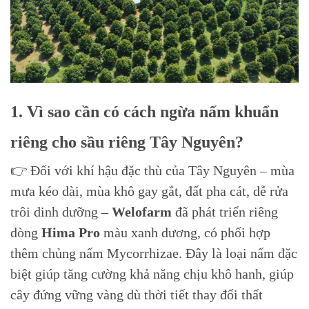
1. Vì sao cần có cách ngừa nấm khuẩn
riêng cho sầu riêng Tây Nguyên?
👉 Đối với khí hậu đặc thù của Tây Nguyên – mùa
mưa kéo dài, mùa khô gay gắt, đất pha cát, dễ rửa
trôi dinh dưỡng –
Welofarm
đã phát triển riêng
dòng
Hima Pro
màu xanh dương, có phối hợp
thêm chủng nấm Mycorrhizae. Đây là loại nấm đặc
biệt giúp tăng cường khả năng chịu khô hanh, giúp
cây đứng vững vàng dù thời tiết thay đổi thất