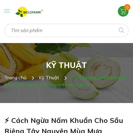
0
KỸ THUẬT
Trang chủ
Kỹ Thuật
⚡ Cách Ngừa Nấm Khuẩn
Cho Sầu Riêng Tây Nguyên Mùa Mưa
⚡ Cách Ngừa Nấm Khuẩn Cho Sầu
Riêng Tây Nguyên Mùa Mưa