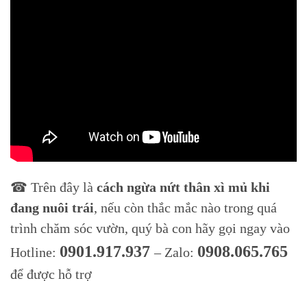
☎ Trên đây là
cách ngừa nứt thân xì mủ khi
đang nuôi trái
, nếu còn thắc mắc nào trong quá
trình chăm sóc vườn, quý bà con hãy gọi ngay vào
0901.917.937
0908.065.765
Hotline:
– Zalo:
để được hỗ trợ