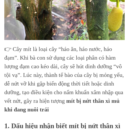
👉 Cây mít là loại cây “háo ăn, háo nước, háo
đạm”. Khi bà con sử dụng các loại phân có hàm
lượng đạm cao kéo dài, cây sẽ hút dinh dưỡng “vô
tội vạ”. Lúc này, thành tế bào của cây bị mỏng yếu,
dễ nứt vỡ khi gặp biến động thời tiết hoặc dinh
dưỡng, tạo điều kiện cho nấm khuẩn xâm nhập qua
vết nứt, gây ra hiện tượng
mít bị nứt thân xì mủ
khi đang nuôi trái
1. Dấu hiệu nhận biết mít bị nứt thân xì