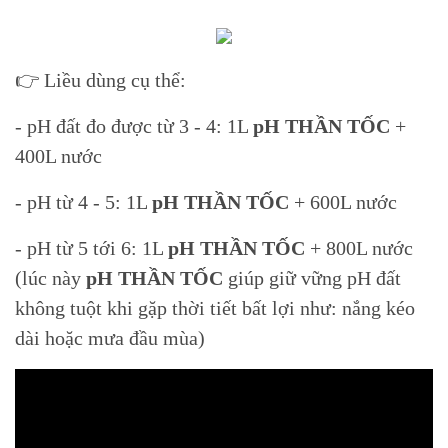
👉 Liều dùng cụ thể:
- pH đất đo được từ 3 - 4: 1L
pH THẦN TỐC
+
400L nước
- pH từ 4 - 5: 1L
pH THẦN TỐC
+ 600L nước
- pH từ 5 tới 6: 1L
pH THẦN TỐC
+ 800L nước
(lúc này
pH THẦN TỐC
giúp giữ vững pH đất
không tuột khi gặp thời tiết bất lợi như: nắng kéo
dài hoặc mưa đầu mùa)