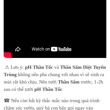
⚠ Lưu ý:
pH Thần Tốc
và
Thần Sấm Diệt Tuyến
Trùng
không nên pha chung với nhau vì sẽ sinh ra
mùi rất khó chịu. Nên tưới
Thần Sấm
trước, 1-2h
sau có thể tưới
pH Thần Tốc
☎ Nếu còn bất kỳ thắc mắc nào trong quá trình
chăm sóc vườn, quý bà con hãy gọi ngay vào