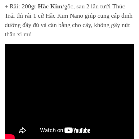
+ Rãi: 200gr
Hắc Kim
/gốc, sau 2 lần tưới Thúc
Trái thì rải 1 cử Hắc Kim Nano giúp cung cấp dinh
dưỡng đầy đủ và cân bằng cho cây, không gây nứt
thân xì mủ