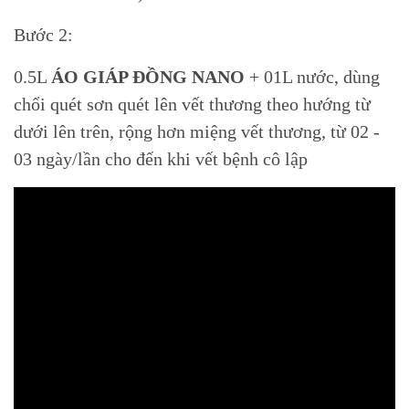
Bước 2:
0.5L
ÁO GIÁP ĐỒNG NANO
+ 01L nước, dùng
chổi quét sơn quét lên vết thương theo hướng từ
dưới lên trên, rộng hơn miệng vết thương, từ 02 -
03 ngày/lần cho đến khi vết bệnh cô lập