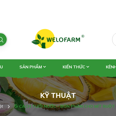
ỆU
SẢN PHẨM
KIẾN THỨC
KÊN
KỸ THUẬT
ật
💦 CÁCH TƯỚI NƯỚC – BÓN PHÂN CHO MÍT RUỘT