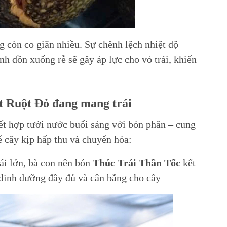
 còn co giãn nhiều. Sự chênh lệch nhiệt độ
h dồn xuống rễ sẽ gây áp lực cho vỏ trái, khiến
t Ruột Đỏ đang mang trái
ết hợp tưới nước buổi sáng với bón phân – cung
 cây kịp hấp thu và chuyển hóa:
rái lớn, bà con nên bón
Thúc Trái Thần Tốc
kết
dinh dưỡng đầy đủ và cân bằng cho cây