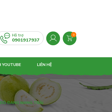
Hỗ trợ
0
0901917937
H YOUTUBE
LIÊN HỆ
 ĐỎ ĐANG MANG TRÁI