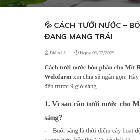
💦 CÁCH TƯỚI NƯỚC – B
ĐANG MANG TRÁI
Diễm Lệ
|
Ngày 05/07/2025
Cách tưới nước bón phân cho Mít 
Welofarm
xin chia sẻ ngắn gọn: Hãy 
đến trước 9 giờ sáng
1. Vì sao cần tưới nước cho 
sáng?
- Buổi sáng là thời điểm cây hoat độ
quang hợp, hấp thụ CO₂ và thải O₂