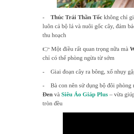
-
Thúc Trái Thần Tốc
không chỉ gi
luôn cả bộ lá và nuôi gốc cây, đảm b
thu hoạch
👉 Một điều rất quan trọng nữa mà
W
chỉ có thể phòng ngừa từ sớm
- Giai đoạn cây ra bông, xổ nhụy gặp
- Bà con nên sử dụng bộ đôi phòng 
Đen
và
Siêu Áo Giáp Plus
– vừa giúp
tròn đều