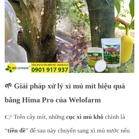
🌱 Giải pháp xử lý xì mủ mít hiệu quả
bằng Hima Pro của Welofarm
👉 Trên cây mít, những
cục xì mủ khô
chính là
“
tiền đề
” để sau này chuyển sang xì mủ nước nếu