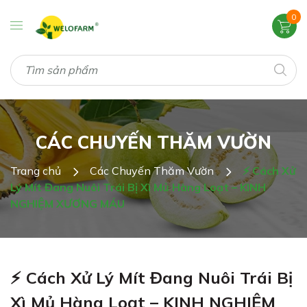
0
CÁC CHUYẾN THĂM VƯỜN
Trang chủ
Các Chuyến Thăm Vườn
⚡ Cách Xử
Lý Mít Đang Nuôi Trái Bị Xì Mủ Hàng Loạt – KINH
NGHIỆM XƯƠNG MÁU
⚡ Cách Xử Lý Mít Đang Nuôi Trái Bị
Xì Mủ Hàng Loạt – KINH NGHIỆM