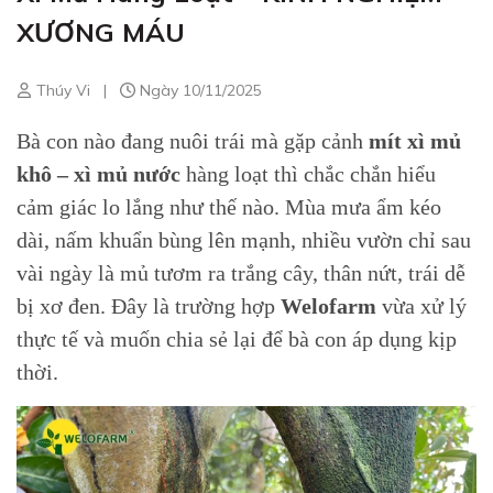
XƯƠNG MÁU
Thúy Vi
|
Ngày 10/11/2025
Bà con nào đang nuôi trái mà gặp cảnh
mít xì mủ
khô – xì mủ nước
hàng loạt thì chắc chắn hiểu
cảm giác lo lắng như thế nào. Mùa mưa ẩm kéo
dài, nấm khuẩn bùng lên mạnh, nhiều vườn chỉ sau
vài ngày là mủ tươm ra trắng cây, thân nứt, trái dễ
bị xơ đen. Đây là trường hợp
Welofarm
vừa xử lý
thực tế và muốn chia sẻ lại để bà con áp dụng kịp
thời.