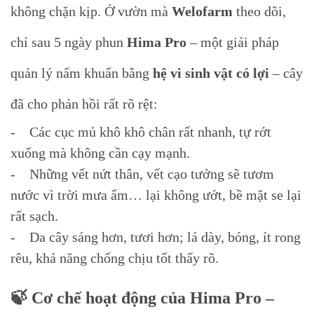
không chặn kịp. Ở vườn mà
Welofarm
theo dõi,
chỉ sau 5 ngày phun
Hima Pro
– một giải pháp
quản lý nấm khuẩn bằng
hệ vi sinh vật có lợi
– cây
đã cho phản hồi rất rõ rệt:
- Các cục mủ khô khô chân rất nhanh, tự rớt
xuống mà không cần cạy mạnh.
- Những vết nứt thân, vết cạo tưởng sẽ tươm
nước vì trời mưa ẩm… lại không ướt, bề mặt se lại
rất sạch.
- Da cây sáng hơn, tươi hơn; lá dày, bóng, ít rong
rêu, khả năng chống chịu tốt thấy rõ.
🍃 Cơ chế hoạt động của Hima Pro –