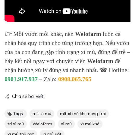
👉 Mỗi vườn mỗi khác, nên
Welofarm
luôn cá
nhân hóa quy trình cho từng trường hợp. Nếu vườn
của bà con đang gặp tình trạng xì mủ, đừng để trễ –
hãy kết nối ngay với chuyên viên
Welofarm
để
nhận hướng xử lý đúng và nhanh nhất. ☎ Hotline:
0901.917.937
– Zalo:
0908.065.765
Chia sẻ bài viết:
Tags:
mít xì mủ
mít xì mủ khi mang trái
trị xì mủ
Welofarm
xì mủ
xì mủ khô
xì mủ trái mít
xì mủ ướt