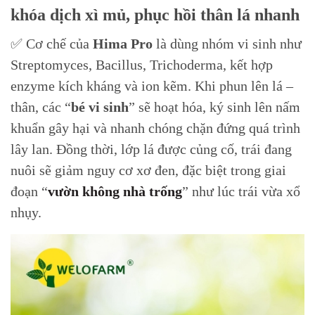
khóa dịch xì mủ, phục hồi thân lá nhanh
✅ Cơ chế của
Hima Pro
là dùng nhóm vi sinh như
Streptomyces, Bacillus, Trichoderma, kết hợp
enzyme kích kháng và ion kẽm. Khi phun lên lá –
thân, các “
bé vi sinh
” sẽ hoạt hóa, ký sinh lên nấm
khuẩn gây hại và nhanh chóng chặn đứng quá trình
lây lan. Đồng thời, lớp lá được củng cố, trái đang
nuôi sẽ giảm nguy cơ xơ đen, đặc biệt trong giai
đoạn “
vườn không nhà trống
” như lúc trái vừa xổ
nhụy.